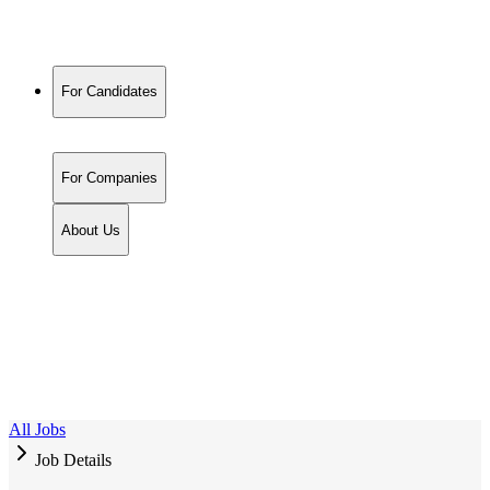
For Candidates
For Companies
About Us
All Jobs
Job Details