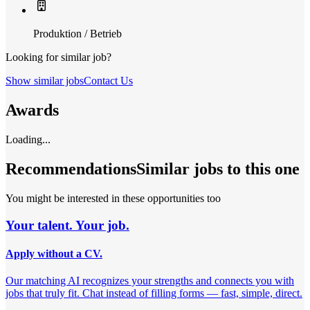
Produktion / Betrieb
Looking for similar job?
Show similar jobs
Contact Us
Awards
Loading...
Recommendations
Similar jobs to this one
You might be interested in these opportunities too
Your talent. Your job.
Apply without a CV.
Our matching AI recognizes your strengths and connects you with
jobs that truly fit. Chat instead of filling forms — fast, simple, direct.