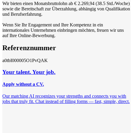
Wir bieten einen Monatsbruttolohn ab € 2.269,94 (38.5 Std./Woche)
sowie die Bereitschaft zur Überzahlung, abhängig von Qualifikation
und Berufserfahrung.
Wenn Sie Ihr Engagement und Ihre Kompetenz in ein
internationales Unternehmen einbringen möchten, freuen wir uns
auf Ihre Online-Bewerbung.
Referenznummer
a0tbI000005O1PvQAK
Your talent. Your job.
Apply without a CV.
Our matching AI recognizes your strengths and connects you with
jobs that truly fit. Chat instead of filling forms — fast, simple, direct.