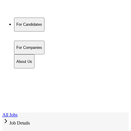
For Candidates
For Companies
About Us
All Jobs
Job Details