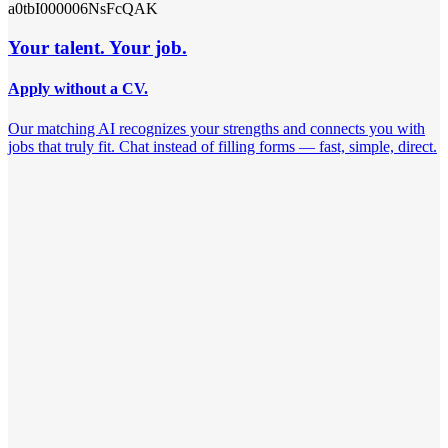
a0tbI000006NsFcQAK
Your talent. Your job.
Apply without a CV.
Our matching AI recognizes your strengths and connects you with
jobs that truly fit. Chat instead of filling forms — fast, simple, direct.