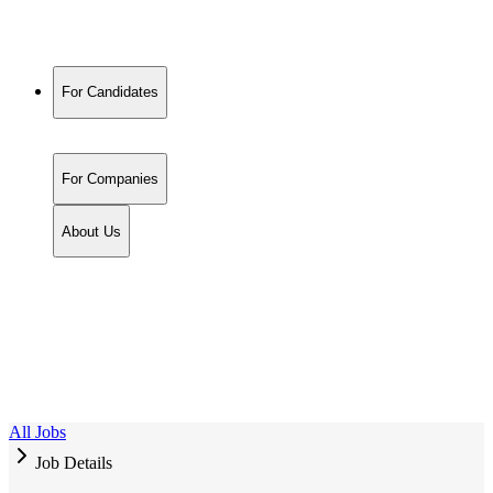
For Candidates
For Companies
About Us
All Jobs
Job Details