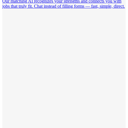
Our matching AI recognizes your strengths and connects you with
jobs that truly fit. Chat instead of filling forms — fast, simple, direct.