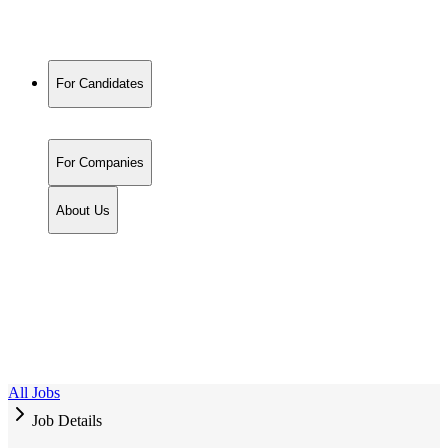
For Candidates
For Companies
About Us
All Jobs
Job Details