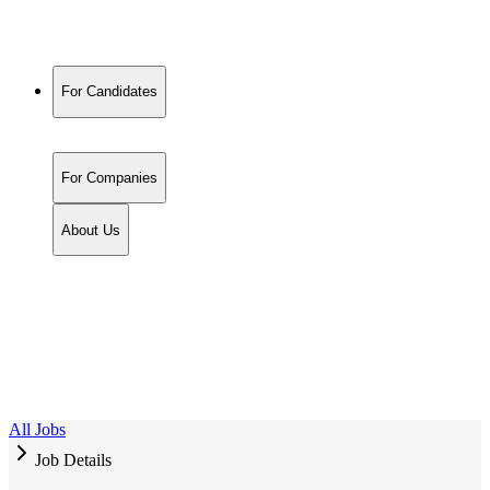
For Candidates
For Companies
About Us
All Jobs
Job Details