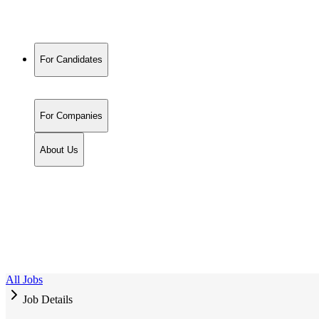
For Candidates
For Companies
About Us
All Jobs
Job Details