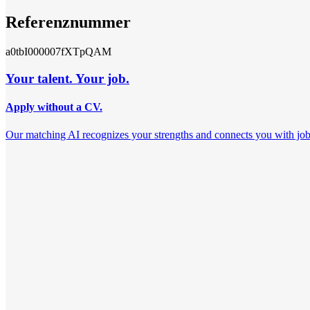
Referenznummer
a0tbI000007fXTpQAM
Your talent. Your job.
Apply without a CV.
Our matching AI recognizes your strengths and connects you with jobs th