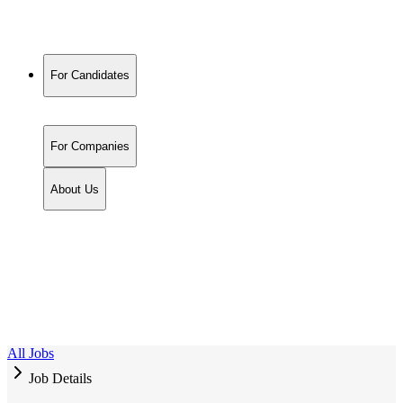
For Candidates
For Companies
About Us
All Jobs
Job Details