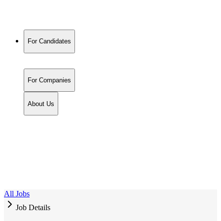
For Candidates
For Companies
About Us
All Jobs
Job Details