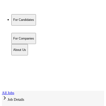
For Candidates
For Companies
About Us
All Jobs
Job Details