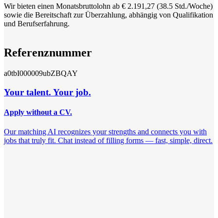
Wir bieten einen Monatsbruttolohn ab € 2.191,27 (38.5 Std./Woche)
sowie die Bereitschaft zur Überzahlung, abhängig von Qualifikation
und Berufserfahrung.
Referenznummer
a0tbI000009ubZBQAY
Your talent. Your job.
Apply without a CV.
Our matching AI recognizes your strengths and connects you with
jobs that truly fit. Chat instead of filling forms — fast, simple, direct.