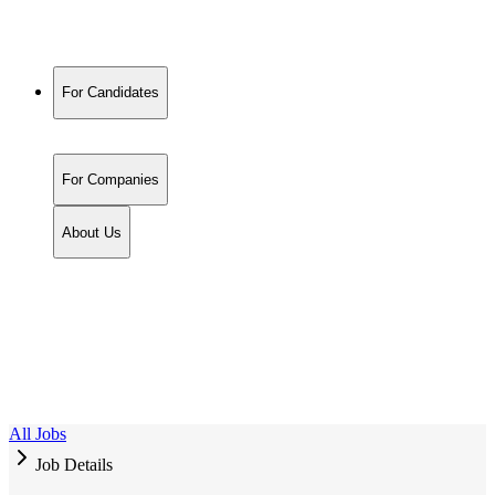
For Candidates
For Companies
About Us
All Jobs
Job Details