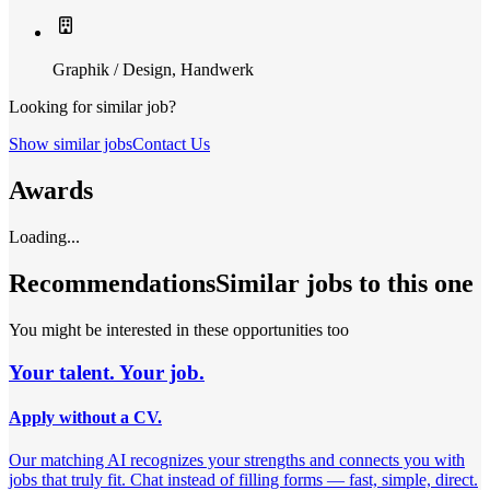
Graphik / Design
,
Handwerk
Looking for similar job?
Show similar jobs
Contact Us
Awards
Loading...
Recommendations
Similar jobs to this one
You might be interested in these opportunities too
Your talent. Your job.
Apply without a CV.
Our matching AI recognizes your strengths and connects you with
jobs that truly fit. Chat instead of filling forms — fast, simple, direct.