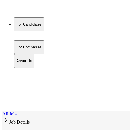
For Candidates
For Companies
About Us
All Jobs
Job Details