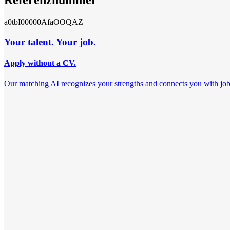
Referenznummer
a0tbI00000AfaOOQAZ
Your talent. Your job.
Apply without a CV.
Our matching AI recognizes your strengths and connects you with jobs th