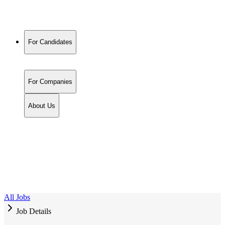
For Candidates
For Companies
About Us
All Jobs
Job Details