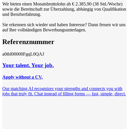
Wir bieten einen Monatsbruttolohn ab € 2.385,90 (38 Std./Woche)
sowie die Bereitschaft zur Überzahlung, abhängig von Qualifikation
und Berufserfahrung.
Sie erkennen sich wieder und haben Interesse? Dann freuen wir uns
auf Ihre vollständigen Bewerbungsunterlagen.
Referenznummer
a0tbI00000FgqL0QAJ
Your talent. Your job.
Apply without a CV.
Our matching AI recognizes your strengths and connects you with
jobs that truly fit. Chat instead of filling forms — fast, simple, direct.