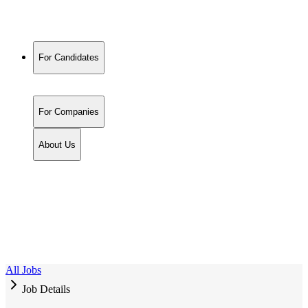
For Candidates
For Companies
About Us
All Jobs
Job Details