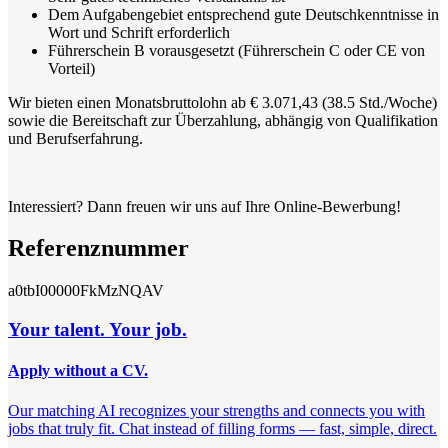
Dem Aufgabengebiet entsprechend gute Deutschkenntnisse in
Wort und Schrift erforderlich
Führerschein B vorausgesetzt (Führerschein C oder CE von
Vorteil)
Wir bieten einen Monatsbruttolohn ab €
3.071,43
(38.5 Std./Woche)
sowie die Bereitschaft zur Überzahlung, abhängig von Qualifikation
und Berufserfahrung.
Interessiert? Dann freuen wir uns auf Ihre Online-Bewerbung!
Referenznummer
a0tbI00000FkMzNQAV
Your talent. Your job.
Apply without a CV.
Our matching AI recognizes your strengths and connects you with
jobs that truly fit. Chat instead of filling forms — fast, simple, direct.