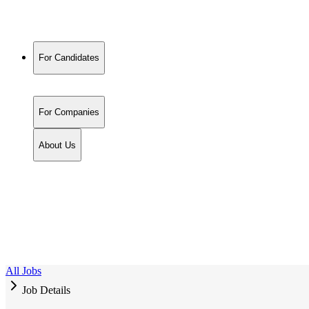
For Candidates
For Companies
About Us
All Jobs
Job Details