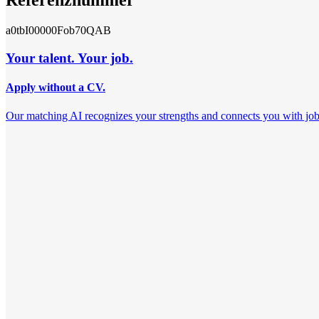
Referenznummer
a0tbI00000Fob70QAB
Your talent. Your job.
Apply without a CV.
Our matching AI recognizes your strengths and connects you with jobs th