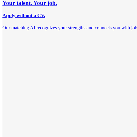
Your talent. Your job.
Apply without a CV.
Our matching AI recognizes your strengths and connects you with jobs th