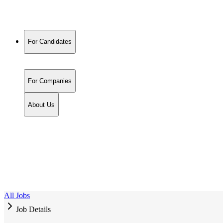
For Candidates
For Companies
About Us
All Jobs
Job Details