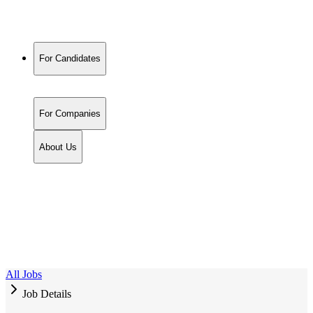
For Candidates
For Companies
About Us
All Jobs
Job Details