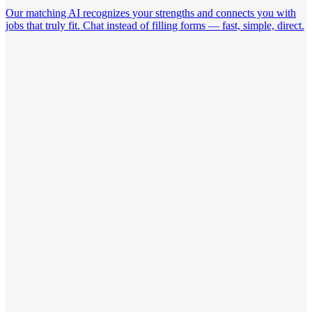
Our matching AI recognizes your strengths and connects you with
jobs that truly fit. Chat instead of filling forms — fast, simple, direct.