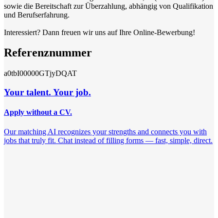
sowie die Bereitschaft zur Überzahlung, abhängig von Qualifikation
und Berufserfahrung.
Interessiert? Dann freuen wir uns auf Ihre Online-Bewerbung!
Referenznummer
a0tbI00000GTjyDQAT
Your talent. Your job.
Apply without a CV.
Our matching AI recognizes your strengths and connects you with
jobs that truly fit. Chat instead of filling forms — fast, simple, direct.