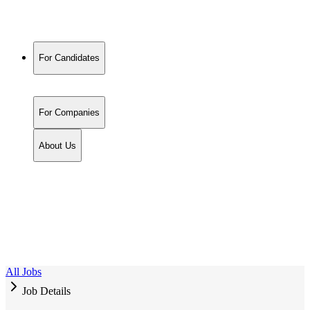
For Candidates
For Companies
About Us
All Jobs
Job Details