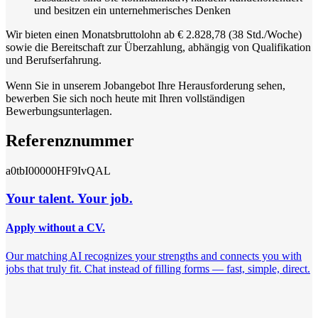
und besitzen ein unternehmerisches Denken
Wir bieten einen Monatsbruttolohn ab € 2.828,78 (38 Std./Woche)
sowie die Bereitschaft zur Überzahlung, abhängig von Qualifikation
und Berufserfahrung.
Wenn Sie in unserem Jobangebot Ihre Herausforderung sehen,
bewerben Sie sich noch heute mit Ihren vollständigen
Bewerbungsunterlagen.
Referenznummer
a0tbI00000HF9IvQAL
Your talent. Your job.
Apply without a CV.
Our matching AI recognizes your strengths and connects you with
jobs that truly fit. Chat instead of filling forms — fast, simple, direct.