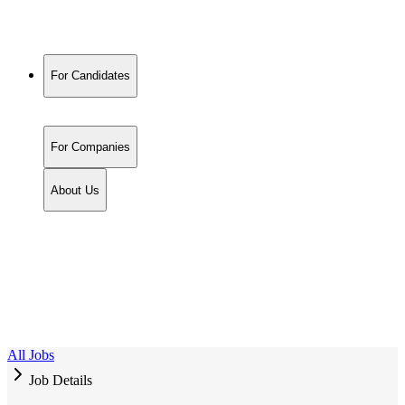
For Candidates
For Companies
About Us
All Jobs
Job Details