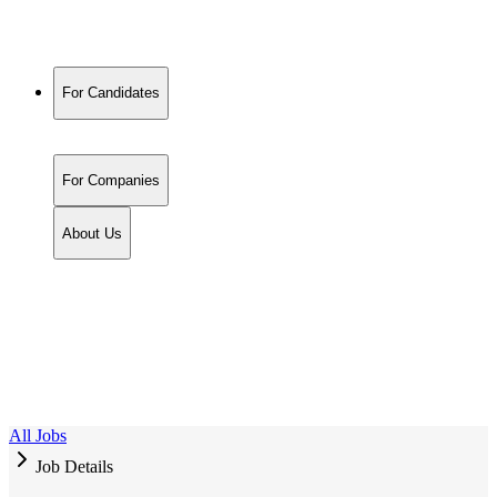
For Candidates
For Companies
About Us
All Jobs
Job Details