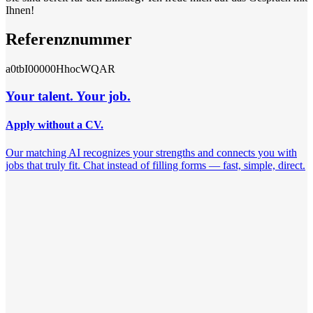
Ihnen!
Referenznummer
a0tbI00000HhocWQAR
Your talent. Your job.
Apply without a CV.
Our matching AI recognizes your strengths and connects you with
jobs that truly fit. Chat instead of filling forms — fast, simple, direct.