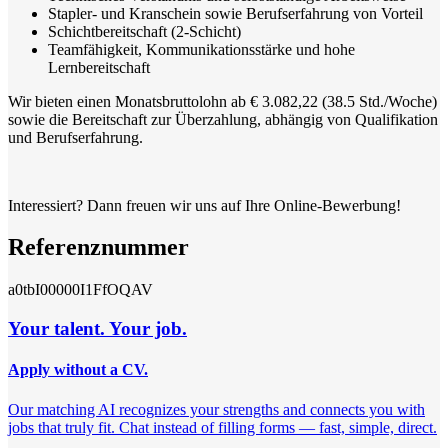
Stapler- und Kranschein sowie Berufserfahrung von Vorteil
Schichtbereitschaft (2-Schicht)
Teamfähigkeit, Kommunikationsstärke und hohe
Lernbereitschaft
Wir bieten einen Monatsbruttolohn ab € 3.082,22 (38.5 Std./Woche)
sowie die Bereitschaft zur Überzahlung, abhängig von Qualifikation
und Berufserfahrung.
Interessiert? Dann freuen wir uns auf Ihre Online-Bewerbung!
Referenznummer
a0tbI00000I1FfOQAV
Your talent. Your job.
Apply without a CV.
Our matching AI recognizes your strengths and connects you with
jobs that truly fit. Chat instead of filling forms — fast, simple, direct.