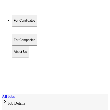
For Candidates
For Companies
About Us
All Jobs
Job Details