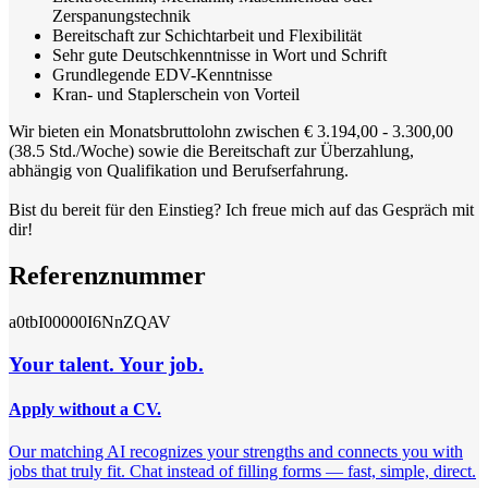
Zerspanungstechnik
Bereitschaft zur Schichtarbeit und Flexibilität
Sehr gute Deutschkenntnisse in Wort und Schrift
Grundlegende EDV-Kenntnisse
Kran- und Staplerschein von Vorteil
Wir bieten ein Monatsbruttolohn zwischen € 3.194,00 - 3.300,00
(38.5 Std./Woche) sowie die Bereitschaft zur Überzahlung,
abhängig von Qualifikation und Berufserfahrung.
Bist du bereit für den Einstieg? Ich freue mich auf das Gespräch mit
dir!
Referenznummer
a0tbI00000I6NnZQAV
Your talent. Your job.
Apply without a CV.
Our matching AI recognizes your strengths and connects you with
jobs that truly fit. Chat instead of filling forms — fast, simple, direct.