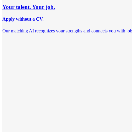
Your talent. Your job.
Apply without a CV.
Our matching AI recognizes your strengths and connects you with jobs th