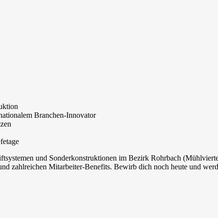
)
uktion
ernationalem Branchen-Innovator
tzen
fetage
systemen und Sonderkonstruktionen im Bezirk Rohrbach (Mühlviertel), 
nd zahlreichen Mitarbeiter-Benefits. Bewirb dich noch heute und werd