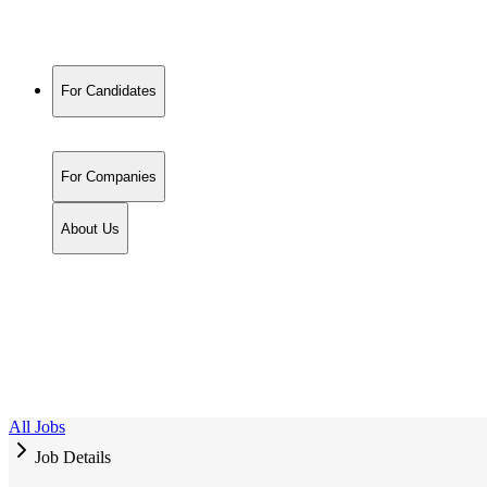
For Candidates
For Companies
About Us
All Jobs
Job Details