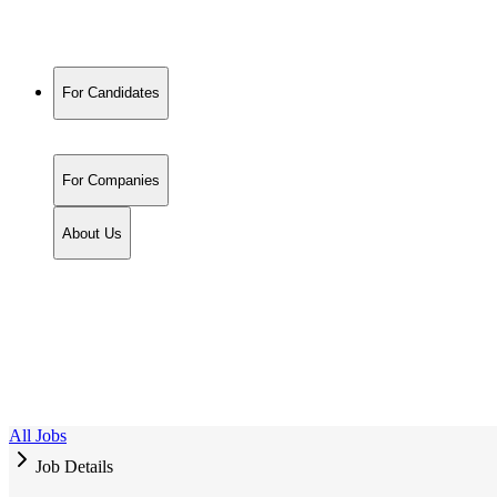
For Candidates
For Companies
About Us
All Jobs
Job Details