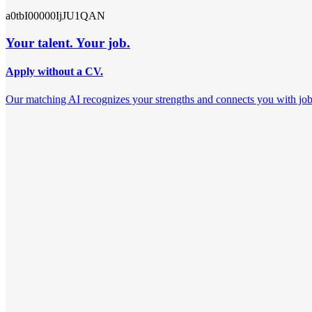
a0tbI00000IjJU1QAN
Your talent. Your job.
Apply without a CV.
Our matching AI recognizes your strengths and connects you with jobs th