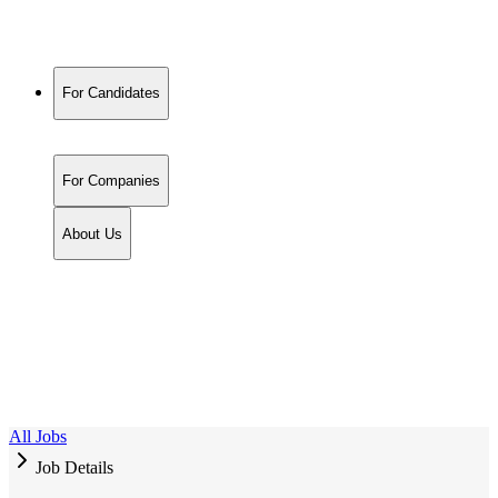
For Candidates
For Companies
About Us
All Jobs
Job Details