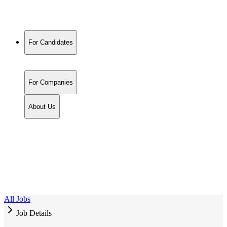
For Candidates
For Companies
About Us
All Jobs
Job Details