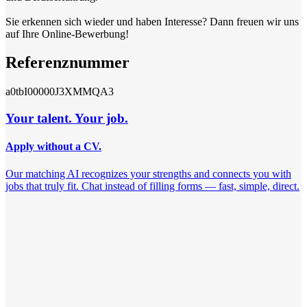
Sie erkennen sich wieder und haben Interesse? Dann freuen wir uns
auf Ihre Online-Bewerbung!
Referenznummer
a0tbI00000J3XMMQA3
Your talent. Your job.
Apply without a CV.
Our matching AI recognizes your strengths and connects you with
jobs that truly fit. Chat instead of filling forms — fast, simple, direct.