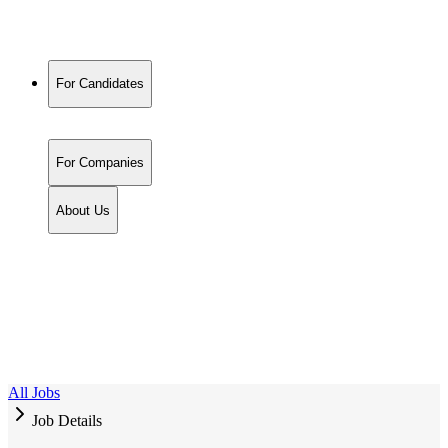
For Candidates
For Companies
About Us
All Jobs
Job Details