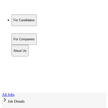
For Candidates
For Companies
About Us
All Jobs
Job Details