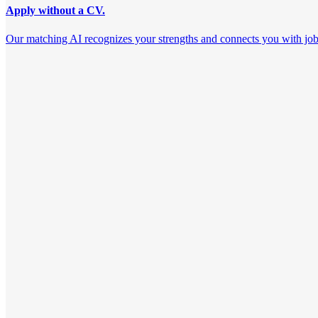
Apply without a CV.
Our matching AI recognizes your strengths and connects you with jobs th