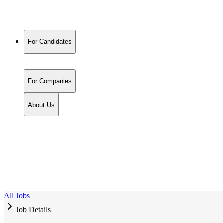
For Candidates
For Companies
About Us
All Jobs
Job Details