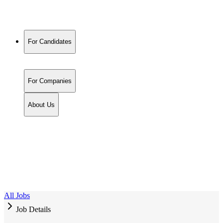
For Candidates
For Companies
About Us
All Jobs
Job Details