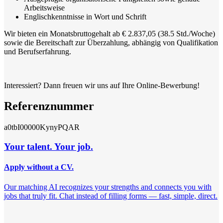
Arbeitsweise
Englischkenntnisse in Wort und Schrift
Wir bieten ein Monatsbruttogehalt ab € 2.837,05 (38.5 Std./Woche)
sowie die Bereitschaft zur Überzahlung, abhängig von Qualifikation
und Berufserfahrung.
Interessiert? Dann freuen wir uns auf Ihre Online-Bewerbung!
Referenznummer
a0tbI00000KynyPQAR
Your talent. Your job.
Apply without a CV.
Our matching AI recognizes your strengths and connects you with
jobs that truly fit. Chat instead of filling forms — fast, simple, direct.