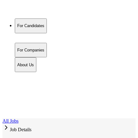
For Candidates
For Companies
About Us
All Jobs
Job Details