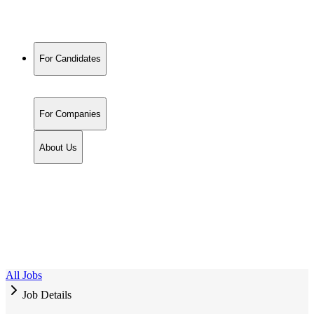
For Candidates
For Companies
About Us
All Jobs
Job Details