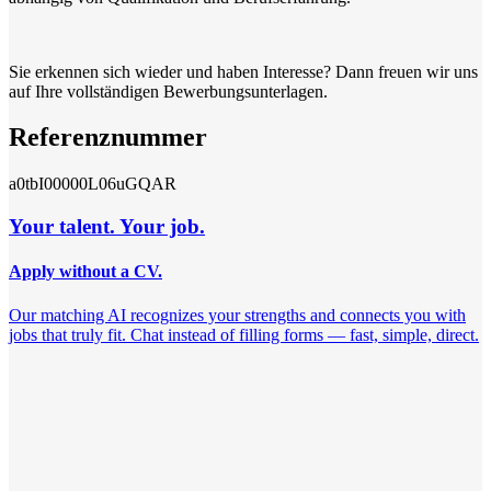
Sie erkennen sich wieder und haben Interesse? Dann freuen wir uns
auf Ihre vollständigen Bewerbungsunterlagen.
Referenznummer
a0tbI00000L06uGQAR
Your talent. Your job.
Apply without a CV.
Our matching AI recognizes your strengths and connects you with
jobs that truly fit. Chat instead of filling forms — fast, simple, direct.