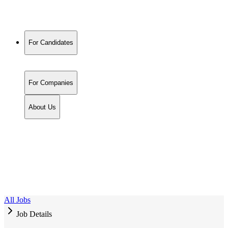
For Candidates
For Companies
About Us
All Jobs
Job Details