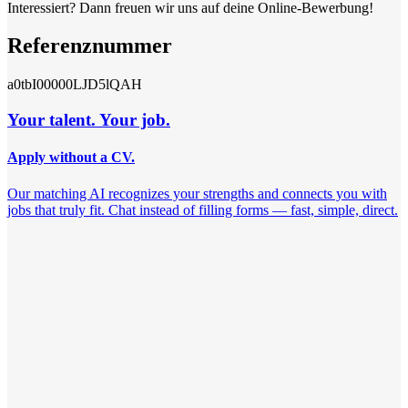
Interessiert? Dann freuen wir uns auf deine Online-Bewerbung!
Referenznummer
a0tbI00000LJD5lQAH
Your talent. Your job.
Apply without a CV.
Our matching AI recognizes your strengths and connects you with
jobs that truly fit. Chat instead of filling forms — fast, simple, direct.