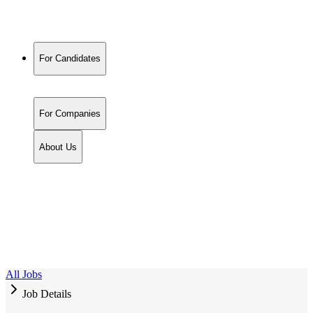
For Candidates
For Companies
About Us
All Jobs
Job Details