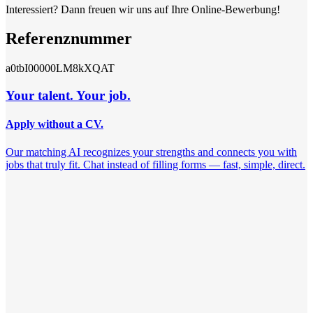
Interessiert? Dann freuen wir uns auf Ihre Online-Bewerbung!
Referenznummer
a0tbI00000LM8kXQAT
Your talent. Your job.
Apply without a CV.
Our matching AI recognizes your strengths and connects you with
jobs that truly fit. Chat instead of filling forms — fast, simple, direct.