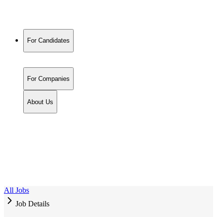
For Candidates
For Companies
About Us
All Jobs
Job Details