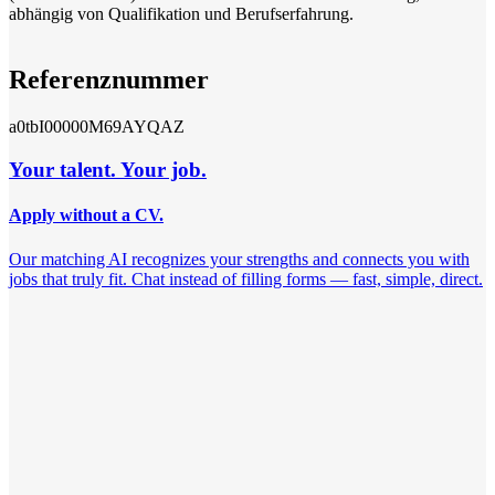
abhängig von Qualifikation und Berufserfahrung.
Referenznummer
a0tbI00000M69AYQAZ
Your talent. Your job.
Apply without a CV.
Our matching AI recognizes your strengths and connects you with
jobs that truly fit. Chat instead of filling forms — fast, simple, direct.