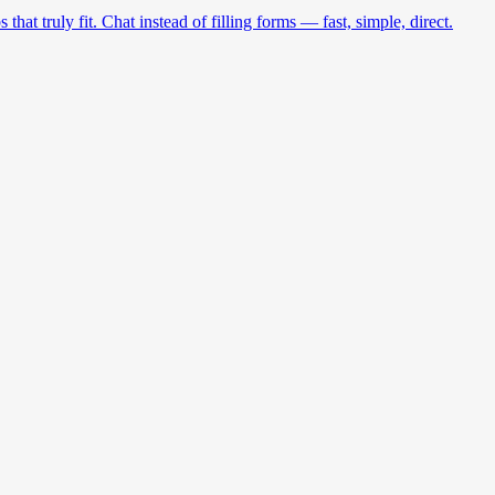
at truly fit. Chat instead of filling forms — fast, simple, direct.