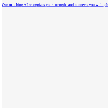
Our matching AI recognizes your strengths and connects you with jobs th