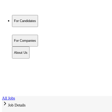
For Candidates
For Companies
About Us
All Jobs
Job Details