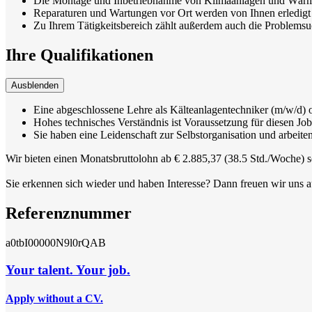
Die Montage und Inbetriebnahme von Klimaanlagen und Wärm
Reparaturen und Wartungen vor Ort werden von Ihnen erledigt
Zu Ihrem Tätigkeitsbereich zählt außerdem auch die Problemsu
Ihre Qualifikationen
Ausblenden
Eine abgeschlossene Lehre als Kälteanlagentechniker (m/w/d) o
Hohes technisches Verständnis ist Voraussetzung für diesen Job
Sie haben eine Leidenschaft zur Selbstorganisation und arbeiten
Wir bieten einen Monatsbruttolohn ab € 2.885,37 (38.5 Std./Woche) s
Sie erkennen sich wieder und haben Interesse? Dann freuen wir uns 
Referenznummer
a0tbI00000N9l0rQAB
Your talent. Your job.
Apply without a CV.