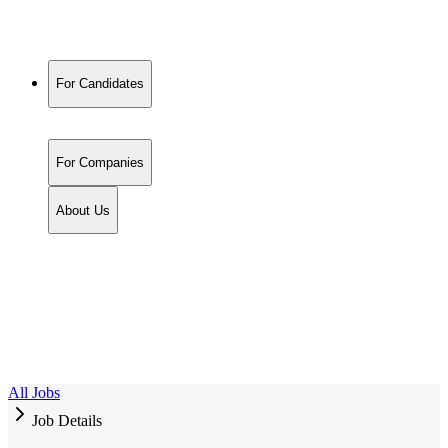
For Candidates
For Companies
About Us
All Jobs
Job Details