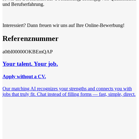
und Berufserfahrung.
Interessiert? Dann freuen wir uns auf Ihre Online-Bewerbung!
Referenznummer
a0tbI00000OKBEmQAP
Your talent. Your job.
Apply without a CV.
Our matching AI recognizes your strengths and connects you with
jobs that truly fit. Chat instead of filling forms — fast, simple, direct.