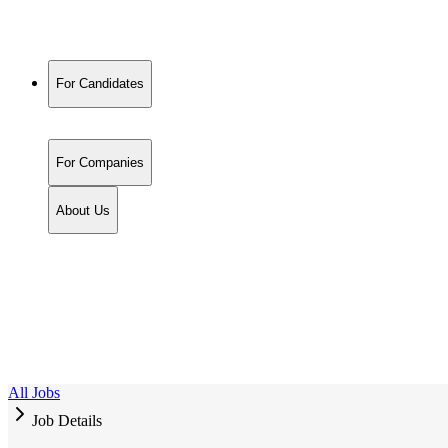
For Candidates
For Companies
About Us
All Jobs
Job Details