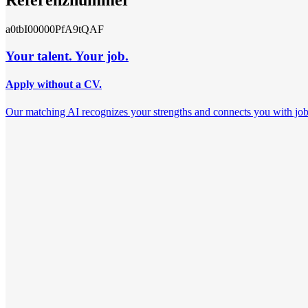
Referenznummer
a0tbI00000PfA9tQAF
Your talent. Your job.
Apply without a CV.
Our matching AI recognizes your strengths and connects you with jobs th