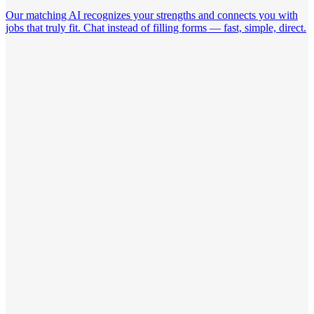
Our matching AI recognizes your strengths and connects you with
jobs that truly fit. Chat instead of filling forms — fast, simple, direct.