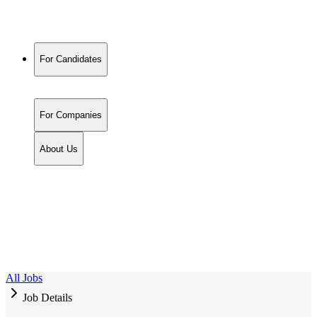
For Candidates
For Companies
About Us
All Jobs
Job Details