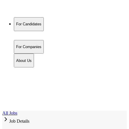
For Candidates
For Companies
About Us
All Jobs
Job Details