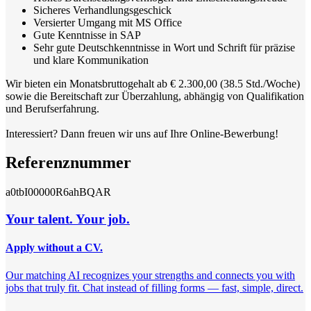
Sicheres Verhandlungsgeschick
Versierter Umgang mit MS Office
Gute Kenntnisse in SAP
Sehr gute Deutschkenntnisse in Wort und Schrift für präzise
und klare Kommunikation
Wir bieten ein Monatsbruttogehalt ab € 2.300,00 (38.5 Std./Woche)
sowie die Bereitschaft zur Überzahlung, abhängig von Qualifikation
und Berufserfahrung.
Interessiert? Dann freuen wir uns auf Ihre Online-Bewerbung!
Referenznummer
a0tbI00000R6ahBQAR
Your talent. Your job.
Apply without a CV.
Our matching AI recognizes your strengths and connects you with
jobs that truly fit. Chat instead of filling forms — fast, simple, direct.