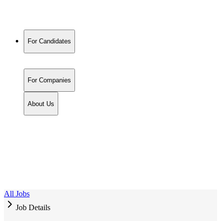
For Candidates
For Companies
About Us
All Jobs
Job Details