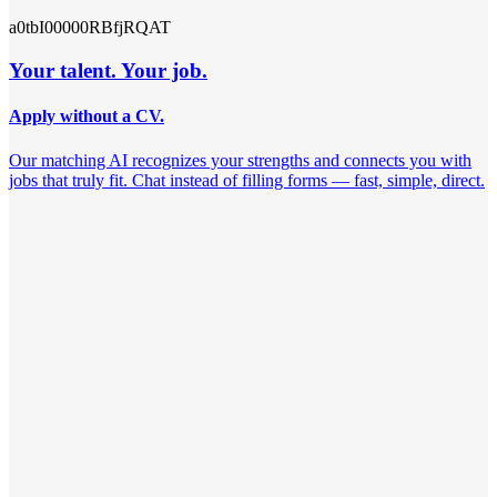
a0tbI00000RBfjRQAT
Your talent. Your job.
Apply without a CV.
Our matching AI recognizes your strengths and connects you with
jobs that truly fit. Chat instead of filling forms — fast, simple, direct.