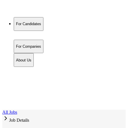
For Candidates
For Companies
About Us
All Jobs
Job Details