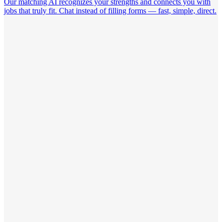
Our matching AI recognizes your strengths and connects you with
jobs that truly fit. Chat instead of filling forms — fast, simple, direct.