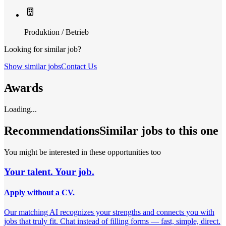
Produktion / Betrieb
Looking for similar job?
Show similar jobs
Contact Us
Awards
Loading...
Recommendations
Similar jobs to this one
You might be interested in these opportunities too
Your talent. Your job.
Apply without a CV.
Our matching AI recognizes your strengths and connects you with
jobs that truly fit. Chat instead of filling forms — fast, simple, direct.