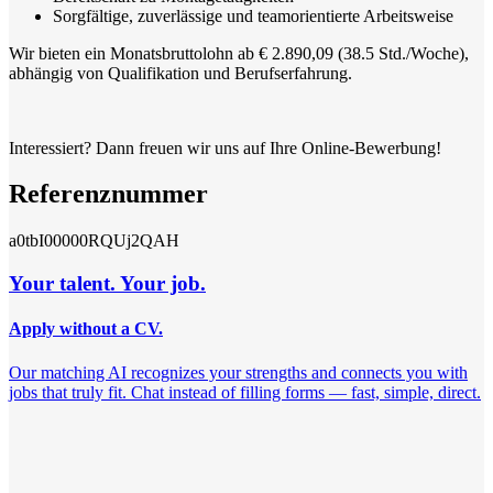
Sorgfältige, zuverlässige und teamorientierte Arbeitsweise
Wir bieten ein Monatsbruttolohn ab € 2.890,09 (38.5 Std./Woche),
abhängig von Qualifikation und Berufserfahrung.
Interessiert? Dann freuen wir uns auf Ihre Online-Bewerbung!
Referenznummer
a0tbI00000RQUj2QAH
Your talent. Your job.
Apply without a CV.
Our matching AI recognizes your strengths and connects you with
jobs that truly fit. Chat instead of filling forms — fast, simple, direct.