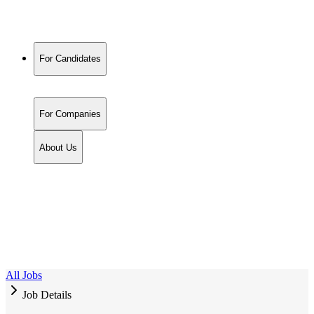
For Candidates
For Companies
About Us
All Jobs
Job Details