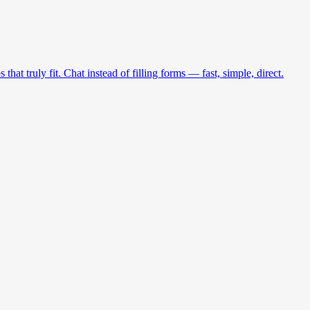
at truly fit. Chat instead of filling forms — fast, simple, direct.