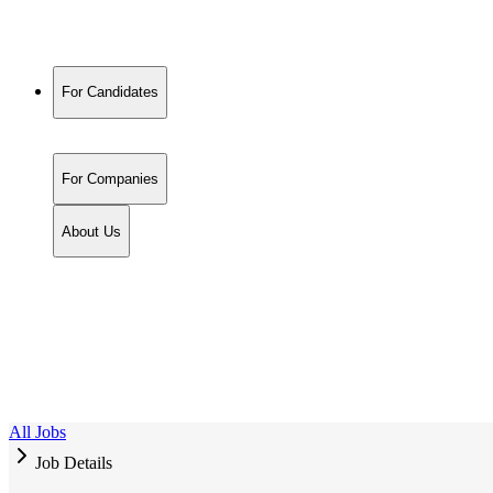
For Candidates
For Companies
About Us
All Jobs
Job Details