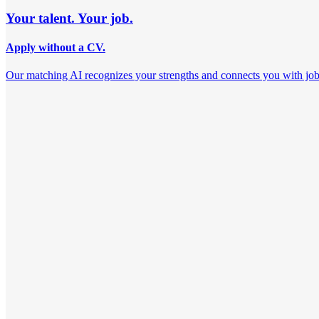
Your talent. Your job.
Apply without a CV.
Our matching AI recognizes your strengths and connects you with jobs th