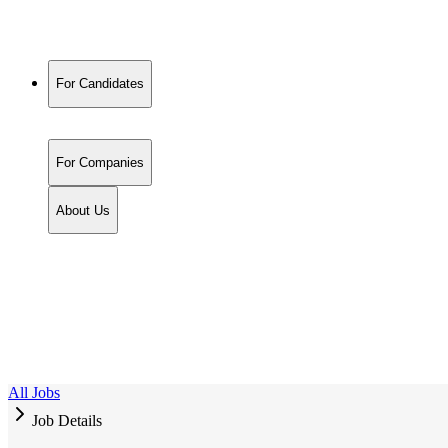
For Candidates
For Companies
About Us
All Jobs
Job Details