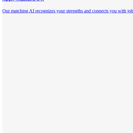
Our matching AI recognizes your strengths and connects you with jobs th