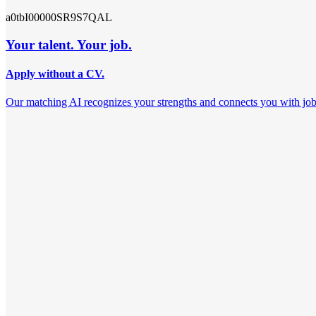
a0tbI00000SR9S7QAL
Your talent. Your job.
Apply without a CV.
Our matching AI recognizes your strengths and connects you with jobs th