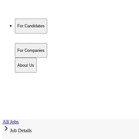
For Candidates
For Companies
About Us
All Jobs
Job Details