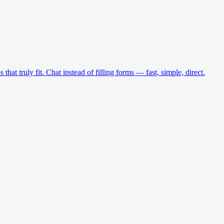
at truly fit. Chat instead of filling forms — fast, simple, direct.