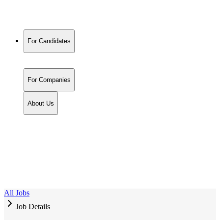
For Candidates
For Companies
About Us
All Jobs
Job Details