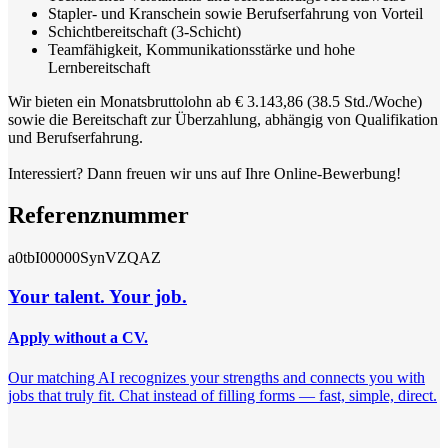
Stapler- und Kranschein sowie Berufserfahrung von Vorteil
Schichtbereitschaft (3-Schicht)
Teamfähigkeit, Kommunikationsstärke und hohe
Lernbereitschaft
Wir bieten ein Monatsbruttolohn ab € 3.143,86 (38.5 Std./Woche)
sowie die Bereitschaft zur Überzahlung, abhängig von Qualifikation
und Berufserfahrung.
Interessiert? Dann freuen wir uns auf Ihre Online-Bewerbung!
Referenznummer
a0tbI00000SynVZQAZ
Your talent. Your job.
Apply without a CV.
Our matching AI recognizes your strengths and connects you with
jobs that truly fit. Chat instead of filling forms — fast, simple, direct.