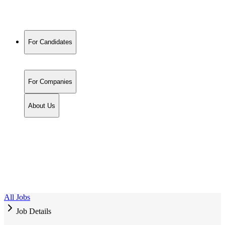
For Candidates
For Companies
About Us
All Jobs
Job Details