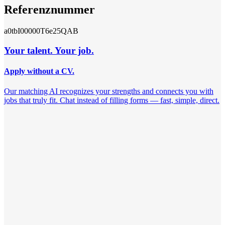
Referenznummer
a0tbI00000T6e25QAB
Your talent. Your job.
Apply without a CV.
Our matching AI recognizes your strengths and connects you with
jobs that truly fit. Chat instead of filling forms — fast, simple, direct.