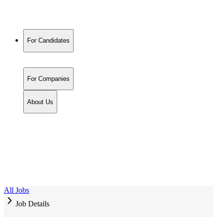
For Candidates
For Companies
About Us
All Jobs
Job Details