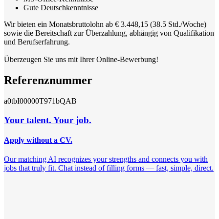
Gute Deutschkenntnisse
Wir bieten ein Monatsbruttolohn ab € 3.448,15 (38.5 Std./Woche)
sowie die Bereitschaft zur Überzahlung, abhängig von Qualifikation
und Berufserfahrung.
Überzeugen Sie uns mit Ihrer Online-Bewerbung!
Referenznummer
a0tbI00000T971bQAB
Your talent. Your job.
Apply without a CV.
Our matching AI recognizes your strengths and connects you with
jobs that truly fit. Chat instead of filling forms — fast, simple, direct.