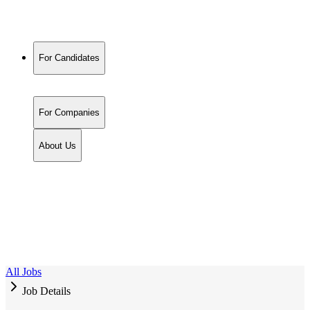
For Candidates
For Companies
About Us
All Jobs
Job Details