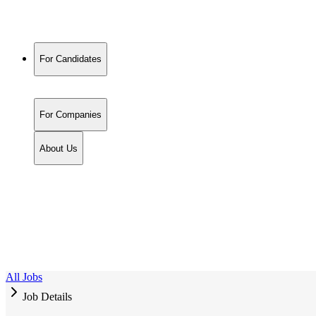
For Candidates
For Companies
About Us
All Jobs
Job Details