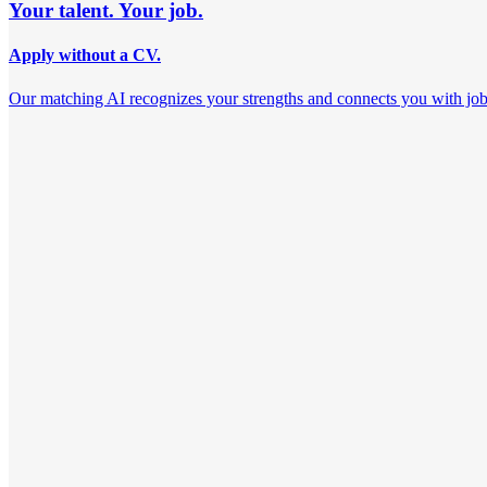
Your talent. Your job.
Apply without a CV.
Our matching AI recognizes your strengths and connects you with jobs th